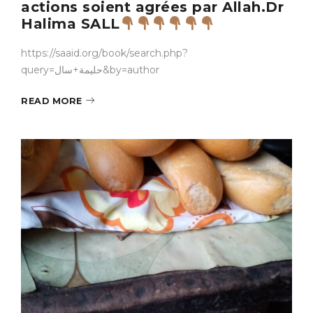
actions soient agrées par Allah.Dr
Halima SALL
https://saaid.org/book/search.php?
query=حليمة+سال&by=author
READ MORE